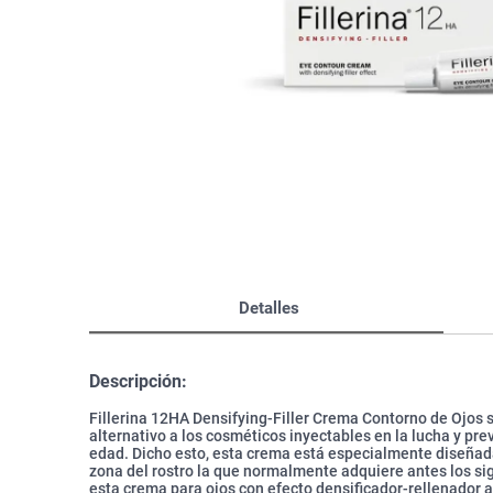
Bazar
Modelado y Peinado
Ver Todo
Detalles
Descripción:
Fillerina 12HA Densifying-Filler Crema Contorno de Ojos 
alternativo a los cosméticos inyectables en la lucha y pr
edad. Dicho esto, esta crema está especialmente diseñada
zona del rostro la que normalmente adquiere antes los si
esta crema para ojos con efecto densificador-rellenador a