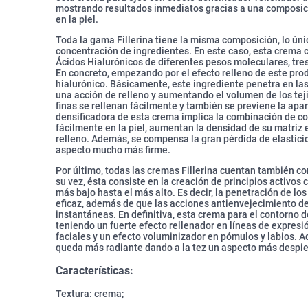
mostrando resultados inmediatos gracias a una composi
en la piel.
Toda la gama Fillerina tiene la misma composición, lo úni
concentración de ingredientes. En este caso, esta crema 
Ácidos Hialurónicos de diferentes pesos moleculares, tres
En concreto, empezando por el efecto relleno de este produc
hialurónico. Básicamente, este ingrediente penetra en las
una acción de relleno y aumentando el volumen de los teji
finas se rellenan fácilmente y también se previene la apa
densificadora de esta crema implica la combinación de co
fácilmente en la piel, aumentan la densidad de su matriz 
relleno. Además, se compensa la gran pérdida de elasticid
aspecto mucho más firme.
Por último, todas las cremas Fillerina cuentan también c
su vez, ésta consiste en la creación de principios activos
más bajo hasta el más alto. Es decir, la penetración de lo
eficaz, además de que las acciones antienvejecimiento d
instantáneas. En definitiva, esta crema para el contorno d
teniendo un fuerte efecto rellenador en líneas de expresión
faciales y un efecto voluminizador en pómulos y labios. A
queda más radiante dando a la tez un aspecto más despie
Características:
Textura: crema;