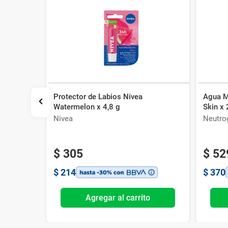
Protector de Labios Nivea
Agua M
ugas con
Watermelon x 4,8 g
Skin x
l
Nivea
Neutro
$
305
$
52
$
214
$
370
o
Agregar al carrito