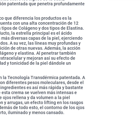
ción patentada que penetra profundamente
co que diferencia los productos es la
cuenta con una alta concentración de 12
 tipos de Colágeno y dos tipos de Elastina.
to, la estrella principal es el ácido
 más diversas capas de la piel, ejerciendo
dos. A su vez, las líneas muy profundas y
rición de otras nuevas. Además, la acción
lágeno y elastina. Al penetrar también
extracelular y mejoran así su efecto de
ad y tonicidad de la piel dándole un
on la Tecnología Transdérmica patentada. A
 con diferentes pesos moleculares, desde el
s ingredientes es así más rápida y bastante
e esta crema se vuelven más intensas e
e ojos rellena y da volumen a la piel
 y arrugas, un efecto lifting en los rasgos
demás de todo esto, el contorno de los ojos
rto, iluminado y menos cansado.