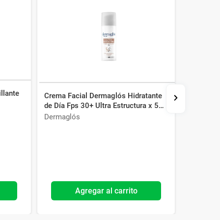
llante
Crema Facial Dermaglós Hidratante
Máscara F
de Día Fps 30+ Ultra Estructura x 50
Control x
g
Dermaglós
Farmacity
Agregar al carrito