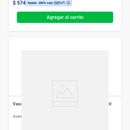
$
574
Agregar al carrito
Vaso con Bombilla Avent Straw Cup Rojo x 200 ml
Avent