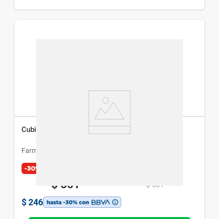
Cubiertos Farmacity Bebé Cuchara y Tenedor
Farmacity Bebé
-30%
$
351
$
501
$
246