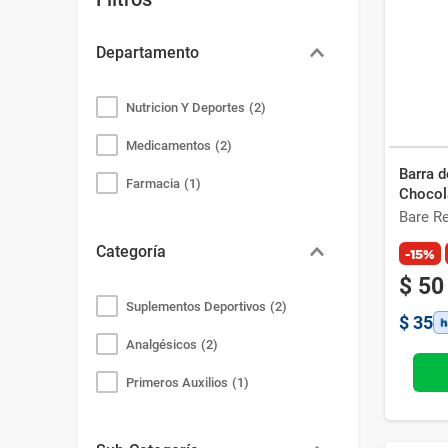
Bazar
Modelado y Peinado
Ver Todo
Departamento
Nutricion Y Deportes
(
2
)
Medicamentos
(
2
)
Barra d
Farmacia
(
1
)
Chocol
Bare R
Categoría
-15%
$
50
Suplementos Deportivos
(
2
)
$
35
Analgésicos
(
2
)
Primeros Auxilios
(
1
)