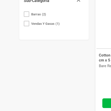
Sub-Categoría
Barras
(
2
)
Vendas Y Gasas
(
1
)
Cotton
cm x 5
Bare R