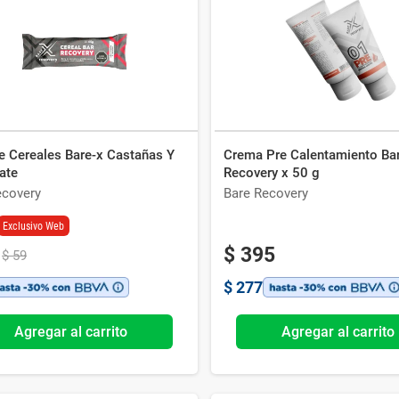
Ver todo
e Cereales Bare-x Castañas Y
Crema Pre Calentamiento Ba
ate
Recovery x 50 g
ecovery
Bare Recovery
Exclusivo Web
$
395
$
59
$
277
Agregar al carrito
Agregar al carrito