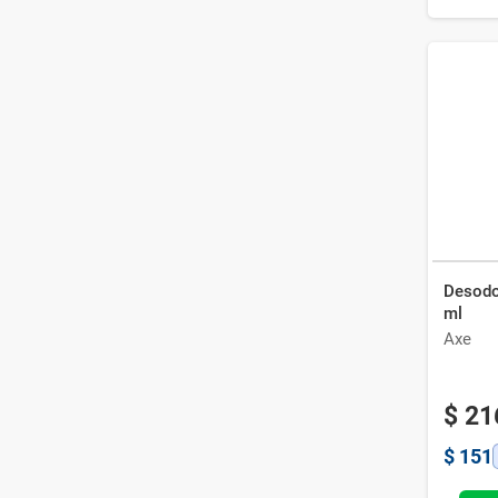
Desodo
ml
Axe
$
21
$
151