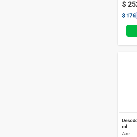
$
25
$
176
Desodo
ml
Axe