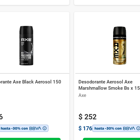
rante Axe Black Aerosol 150
Desodorante Aerosol Axe
Marshmallow Smoke Bs x 15
Axe
6
$
252
$
176