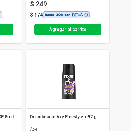
$
249
$
174
Agregar al carrito
XE Gold
Desodorante Axe Freestyle x 97 g
Axe