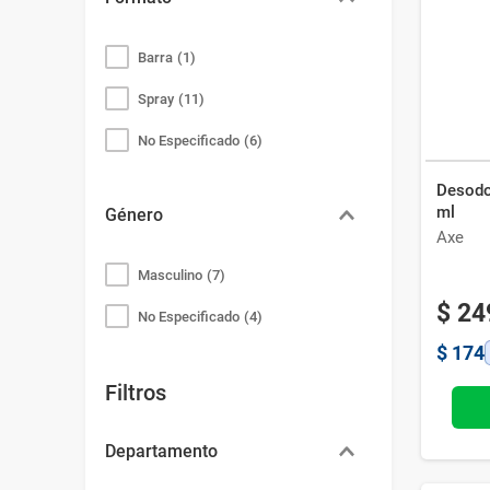
Bazar
Modelado y Peinado
Ver Todo
Barra
(
1
)
Spray
(
11
)
No Especificado
(
6
)
Desodo
ml
Género
Axe
Masculino
(
7
)
$
24
No Especificado
(
4
)
$
174
Filtros
Departamento