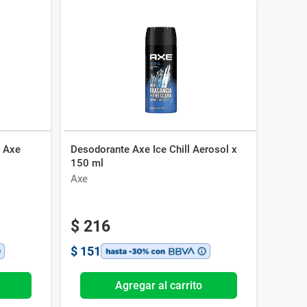
e Axe
Desodorante Axe Ice Chill Aerosol x
150 ml
Axe
$
216
$
151
Agregar al carrito