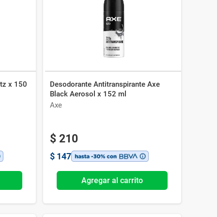
tz x 150
Desodorante Antitranspirante Axe
Black Aerosol x 152 ml
Axe
$
210
$
147
Agregar al carrito