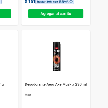
$
151
Agregar al carrito
7 g
Desodorante Aero Axe Musk x 230 ml
Axe