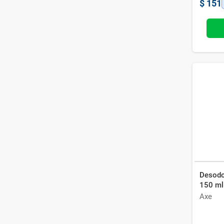
$
151
Desodo
150 ml
Axe