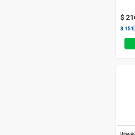
$
21
$
151
Desodo