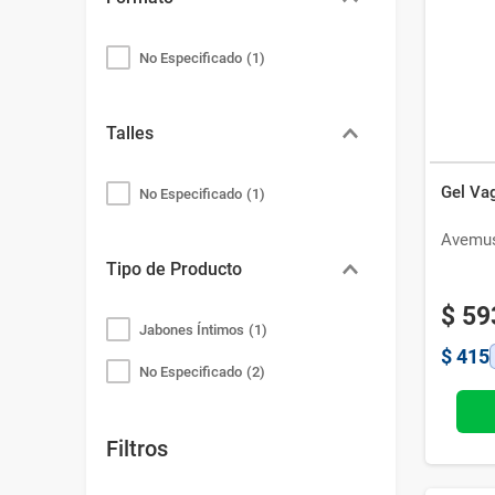
Bazar
Modelado y Peinado
Ver Todo
No Especificado
(
1
)
Talles
Gel Va
No Especificado
(
1
)
Avemu
Tipo de Producto
$
59
Jabones Íntimos
(
1
)
$
415
No Especificado
(
2
)
Filtros