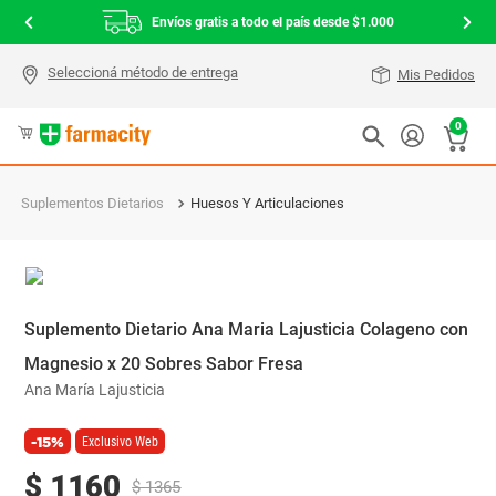
Envíos gratis a todo el país desde $1.000
Mis Pedidos
0
Suplementos Dietarios
Huesos Y Articulaciones
Suplemento Dietario Ana Maria Lajusticia Colageno con
Magnesio x 20 Sobres Sabor Fresa
Ana María Lajusticia
-15%
Exclusivo Web
$
1160
$
1365