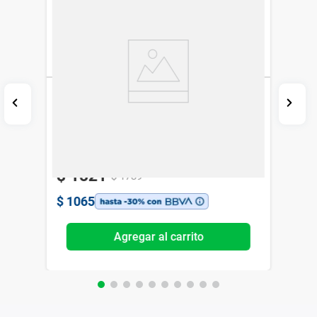
Suplemento Dietario Genacol Original x 90
cáps
Genacol
-15%
Exclusivo Web
$
1521
$
1789
$
1065
Agregar al carrito