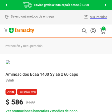
Envíos gratis a todo el país desde $1.000
Mis Pedidos
0
Protección y Recuperación
Aminoácidos Bcaa 1400 Sylab x 60 cáps
Sylab
-15%
Exclusivo Web
$
586
$
689
Ver promociones bancarias y medios de pago