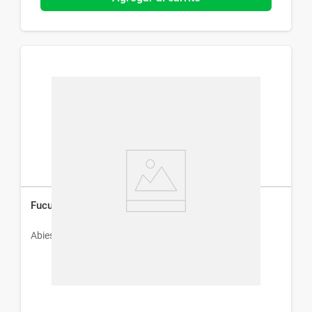
Fucus Abies x 60 Cáps
Abies