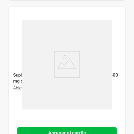
Suplemento Dietario Citrato de Magnesio Abies 400
mg x 60 Cap
Abies
Agregar al carrito