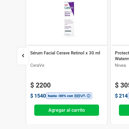
Sérum Facial Cerave Retinol x 30 ml
Protect
ugas con
Waterm
l
CeraVe
Nivea
$
2200
$
30
$
1540
$
214
o
Agregar al carrito