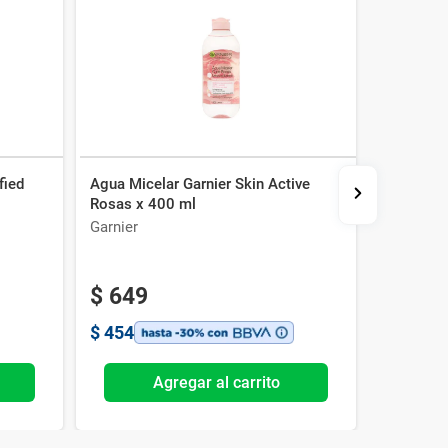
fied
Agua Micelar Garnier Skin Active
Jabón en 
Rosas x 400 ml
g
Garnier
Asepxia
$
649
$
188
$
454
$
132
Agregar al carrito