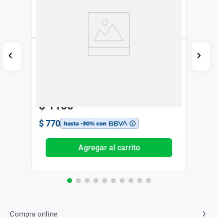
Gel Limpiador Cerave Anti Rugosidades x
236 ml
CeraVe
$
1100
$
770
Agregar al carrito
Compra online