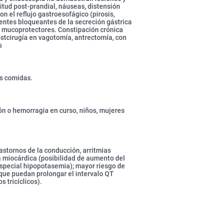
itud post-prandial, náuseas, distensión
n el reflujo gastroesofágico (pirosis,
entes bloqueantes de la secreción gástrica
y mucoprotectores. Constipación crónica
ostcirugía en vagotomía, antrectomía, con
s
as comidas.
ión o hemorragia en curso, niños, mujeres
trastornos de la conducción, arritmias
a miocárdica (posibilidad de aumento del
 especial hipopotasemia); mayor riesgo de
que puedan prolongar el intervalo QT
s tricíclicos).