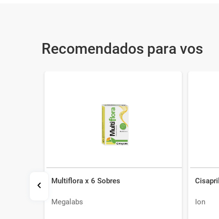
Recomendados para vos
Multiflora x 6 Sobres
Cisapri
ml
Megalabs
Ion