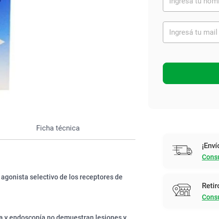
Ver todo
Ficha técnica
¡Enví
Consu
 agonista selectivo de los receptores de
Retir
Consu
ía y endoscopía no demuestran lesiones y