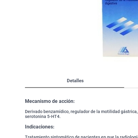
Bazar
Modelado y Peinado
Ver Todo
Detalles
Mecanismo de acción:
Derivado benzamídico, regulador de la motilidad gástrica,
serotonina 5-HT4.
Indicaciones:
Tratamiento sintomático de pacientes en que la radiolog