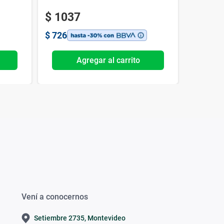
$
1037
$
647
$
726
$
453
Agregar al carrito
Vení a conocernos
Setiembre 2735, Montevideo