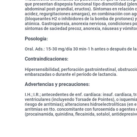
que presentan dispepsia funcional tipo dismotilidad (plen
abdominal post-prandial, eructos). Síntomas en relación co
acidez, regurgitaciones amargas), en combinación con ag
(bloqueantes H2 o inhibidores de la bomba de protones) 
atónica. Gastroparesia, anorexia nerviosa, condiciones p
síntomas de saciedad precoz, anorexia, náuseas y vómito
Posología:
Oral. Ads.: 15-30 mg/día 30 min-1 h antes o después de l
Contraindicaciones:
Hipersensibilidad, perforación gastrointestinal, obstrucc
embarazadas o durante el período de lactancia.
Advertencias y precauciones:
I.H.; I.R.; antecedentes de enf. cardíaca: insuf. cardíaca, 
ventriculares (incluyendo Torsade de Pointes), o isquemi
riesgo de arritmias); alteraciones hidroelectrolíticas (en
arritmias en tto. concomitante con furosemida o agentes 
(procainamida, quinidina, flecainida, sotalol, antidepresivo