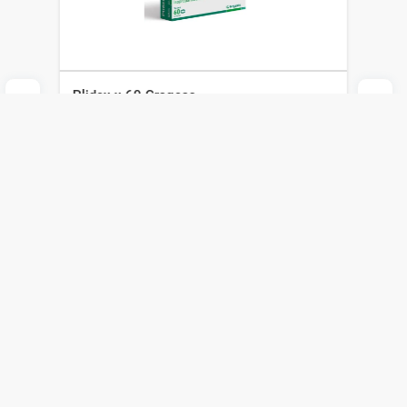
Plidex x 60 Grageas
Megalabs
$
1114
$
780
Agregar al carrito
Compra online