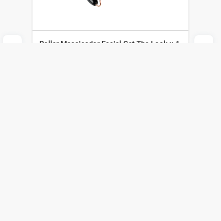
Roller Masajeador Facial Get The Look x 1
un
Get the Look
$
206
$
144
Agregar al carrito
Compra online