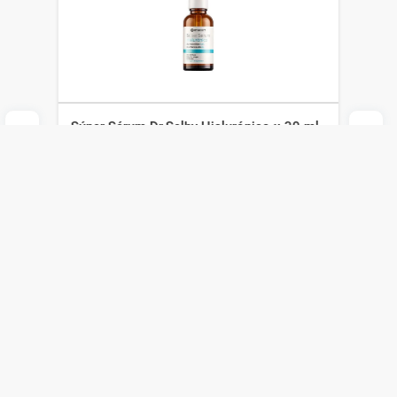
Súper Sérum Dr.Selby Hialurónico x 30 ml
Dr Selby
$
940
$
658
Agregar al carrito