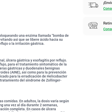
¡Enví
Consu
Retir
Consu
 bloqueando una enzima llamada "bomba de
vitando así que se libere ácido hacia su
flujo o la irritación gástrica.
, úlcera gástrica y esofagitis por reflujo.
lujo, para el tratamiento sintomático de la
ceras gástricas y duodenales benignas
roides (AINE), así como para la prevención
icado para la erradicación de Helicobacter
 tratamiento del síndrome de Zollinger-
as comidas. En adultos, la dosis varía según
 mg una vez al día durante 2 semanas,
ración completa. En casos de úlcera