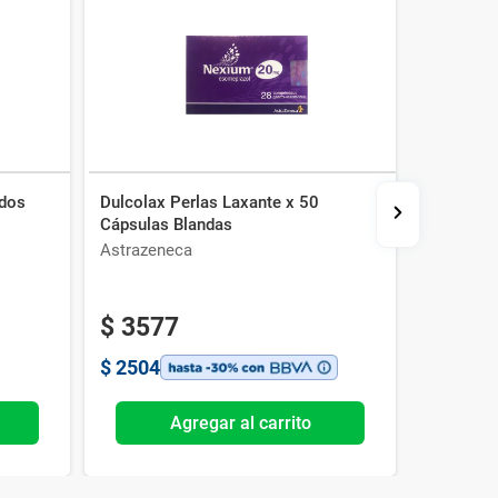
idos
Dulcolax Perlas Laxante x 50
Branzol 
Cápsulas Blandas
Astrazeneca
Baliarda
$
3577
$
2504
Agregar al carrito