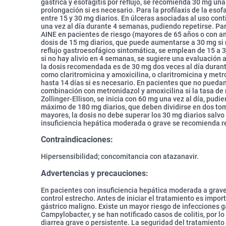
gástrica y esofagitis por reflujo, se recomienda 30 mg un
prolongación si es necesario. Para la profilaxis de la esofa
entre 15 y 30 mg diarios. En úlceras asociadas al uso cont
una vez al día durante 4 semanas, pudiendo repetirse. Par
AINE en pacientes de riesgo (mayores de 65 años o con a
dosis de 15 mg diarios, que puede aumentarse a 30 mg si
reflujo gastroesofágico sintomática, se emplean de 15 a 
si no hay alivio en 4 semanas, se sugiere una evaluación ad
la dosis recomendada es de 30 mg dos veces al día durant
como claritromicina y amoxicilina, o claritromicina y met
hasta 14 días si es necesario. En pacientes que no puedan
combinación con metronidazol y amoxicilina si la tasa de r
Zollinger-Ellison, se inicia con 60 mg una vez al día, pud
máximo de 180 mg diarios, que deben dividirse en dos to
mayores, la dosis no debe superar los 30 mg diarios salvo
insuficiencia hepática moderada o grave se recomienda red
Contraindicaciones:
Hipersensibilidad; concomitancia con atazanavir.
Advertencias y precauciones:
En pacientes con insuficiencia hepática moderada a grave 
control estrecho. Antes de iniciar el tratamiento es impor
gástrico maligno. Existe un mayor riesgo de infecciones 
Campylobacter, y se han notificado casos de colitis, por 
diarrea grave o persistente. La seguridad del tratamiento