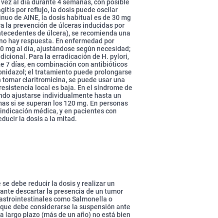
a vez al día durante 4 semanas, con posible
gitis por reflujo, la dosis puede oscilar
inuo de AINE, la dosis habitual es de 30 mg
a la prevención de úlceras inducidas por
ntecedentes de úlcera), se recomienda una
 no hay respuesta. En enfermedad por
30 mg al día, ajustándose según necesidad;
icional. Para la erradicación de H. pylori,
e 7 días, en combinación con antibióticos
ronidazol; el tratamiento puede prolongarse
 tomar claritromicina, se puede usar una
esistencia local es baja. En el síndrome de
iendo ajustarse individualmente hasta un
mas si se superan los 120 mg. En personas
 indicación médica, y en pacientes con
ucir la dosis a la mitad.
se debe reducir la dosis y realizar un
tante descartar la presencia de un tumor
gastrointestinales como Salmonella o
lo que debe considerarse la suspensión ante
 a largo plazo (más de un año) no está bien