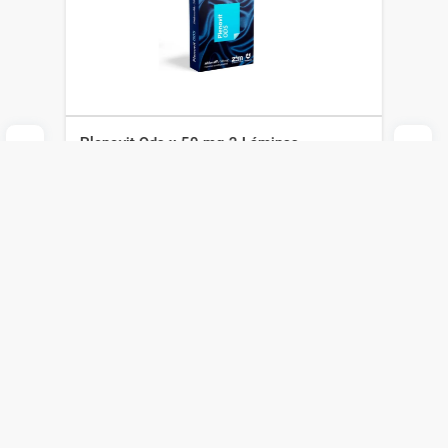
Plenovit Ods x 50 mg 2 Láminas
Urufarma
$
335
$
235
Agregar al carrito