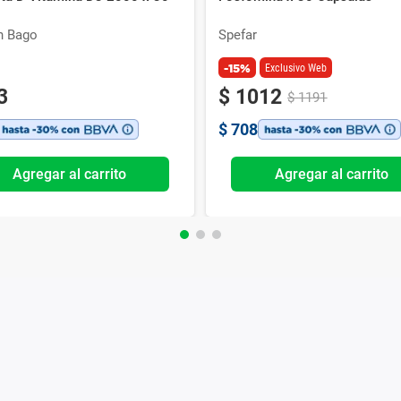
n Bago
Spefar
-15%
Exclusivo Web
3
$
1012
$
1191
$
708
Agregar al carrito
Agregar al carrito