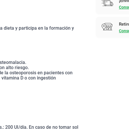
¡Enví
Consu
Retir
la dieta y participa en la formación y
Consu
osteomalacia.
on alto riesgo.
e la osteoporosis en pacientes con
e vitamina D o con ingestión
s.: 200 UI/día. En caso de no tomar sol