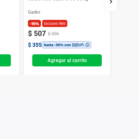
30 Comp
Gador
Gador
-15%
Exclusivo Web
$
507
$
466
$
596
$
355
$
326
Agregar al carrito