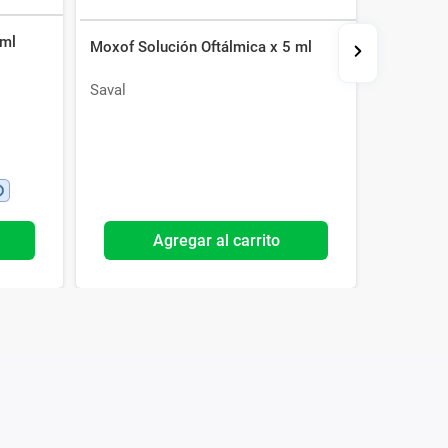
 ml
Moxof Solución Oftálmica x 5 ml
Efacilin 
Saval
EFA
Agregar al carrito