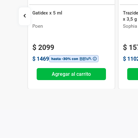
Gatidex x 5 ml
Trazid
+
x 3,5 g
Neomicina + Asoc. Ungüento x 3.5 g
Poen
Sophia
$
2099
$
15
$
1469
$
110
o
Agregar al carrito