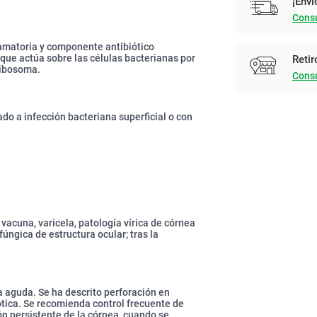
¡Enví
Consu
lamatoria y componente antibiótico
que actúa sobre las células bacterianas por
Retir
 ribosoma.
Consu
do a infección bacteriana superficial o con
 vacuna, varicela, patología vírica de córnea
fúngica de estructura ocular; tras la
 aguda. Se ha descrito perforación en
tica. Se recomienda control frecuente de
ón persistente de la córnea, cuando se