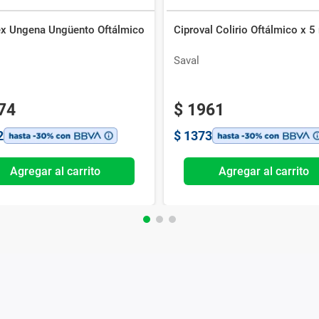
ex Ungena Ungüento Oftálmico
Ciproval Colirio Oftálmico x 5
Saval
74
$
1961
2
$
1373
Agregar al carrito
Agregar al carrito