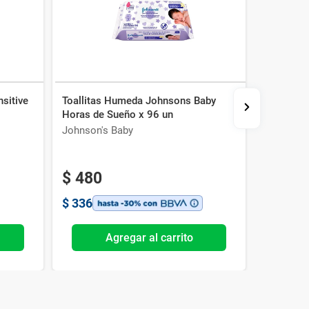
sitive
Toallitas Humeda Johnsons Baby
ToallasH
Horas de Sueño x 96 un
x 30 un
Johnson's Baby
Wetclean
$
480
$
113
$
336
$
79
Agregar al carrito