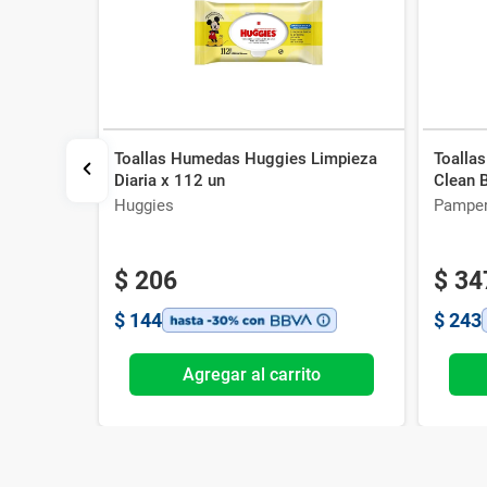
Toallas Humedas Huggies Limpieza
Toalla
ltra
Diaria x 112 un
Clean 
0 un
Huggies
Pampe
$
206
$
34
$
144
$
243
o
Agregar al carrito