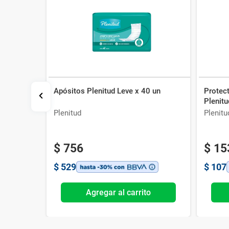
Apósitos Plenitud Leve x 40 un
Protect
 x 8 un
Plenitu
Plenitud
Plenit
$
756
$
15
$
529
$
107
o
Agregar al carrito