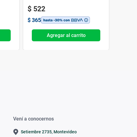
$
522
$
103
$
365
$
727
Agregar al carrito
Vení a conocernos
Setiembre 2735, Montevideo