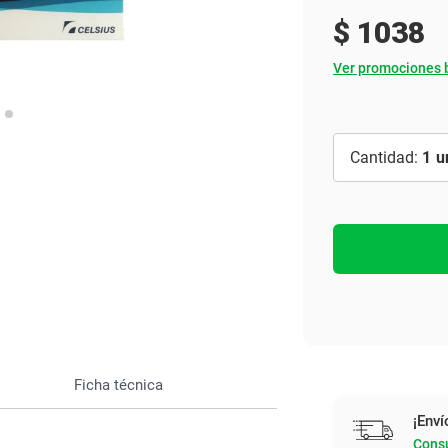
Ver todo
$
1038
Ver promociones 
1
Ficha técnica
¡Enví
Consu