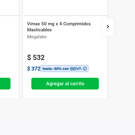
Vimax 50 mg x 4 Comprimidos
Tecuatro
Masticables
Megalabs
Dispert
$
532
$
473
$
372
$
331
Agregar al carrito