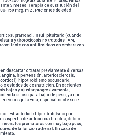
st: 150-200 mcg/día durante 14 días. Niños:
rante 3 meses. Terapia de sustitución del
 100-150 mcg/m 2 . Pacientes de edad
orticosuprarrenal, insuf. pituitaria (cuando
fisaria y tirotoxicosis no tratadas; IAM,
oncomitante con antitiroideos en embarazo y
ben descartar o tratar previamente diversas
 angina, hipertensión, arteriosclerosis,
cortical), hipotiroidismo secundario,
odo o estados de desnutrición. En pacientes
osis bajas y ajustar progresivamente,
omienda su uso para bajar de peso, ya que
er en riesgo la vida, especialmente si se
ue evitar inducir hipertiroidismo por
 se sospecha de autonomía tiroidea, deben
 En neonatos prematuros con muy bajo peso,
adurez de la función adrenal. En caso de
amiento.