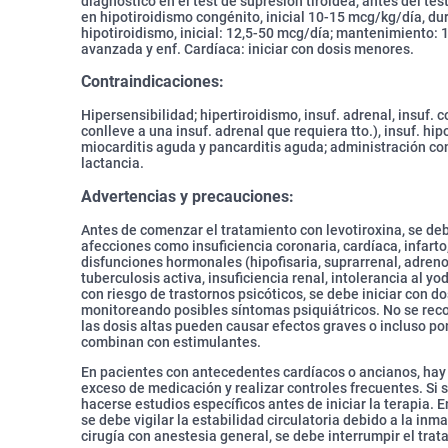
diagnóstico en el test de supresión tiroidea, antes del te
en hipotiroidismo congénito, inicial 10-15 mcg/kg/día, du
hipotiroidismo, inicial: 12,5-50 mcg/día; mantenimiento:
avanzada y enf. Cardíaca: iniciar con dosis menores.
Contraindicaciones:
Hipersensibilidad; hipertiroidismo, insuf. adrenal, insuf. c
conlleve a una insuf. adrenal que requiera tto.), insuf. hipo
miocarditis aguda y pancarditis aguda; administración c
lactancia.
Advertencias y precauciones:
Antes de comenzar el tratamiento con levotiroxina, se de
afecciones como insuficiencia coronaria, cardíaca, infarto,
disfunciones hormonales (hipofisaria, suprarrenal, adreno
tuberculosis activa, insuficiencia renal, intolerancia al y
con riesgo de trastornos psicóticos, se debe iniciar con d
monitoreando posibles síntomas psiquiátricos. No se rec
las dosis altas pueden causar efectos graves o incluso pon
combinan con estimulantes.
En pacientes con antecedentes cardíacos o ancianos, hay q
exceso de medicación y realizar controles frecuentes. Si
hacerse estudios específicos antes de iniciar la terapia.
se debe vigilar la estabilidad circulatoria debido a la inm
cirugía con anestesia general, se debe interrumpir el trat