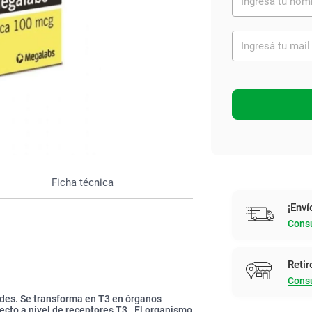
Ver todo
Ficha técnica
¡Enví
Consu
Retir
Consu
oides. Se transforma en T3 en órganos
ecto a nivel de receptores T3 . El organismo