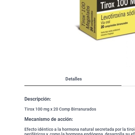
Bazar
Modelado y Peinado
Ver Todo
Detalles
Descripción:
Tirox 100 mg x 20 Comp Birranurados
Mecanismo de acción:
Efecto idéntico a la hormona natural secretada por la tir
periféricos y, como la hormona endógena, desarrolla su ef