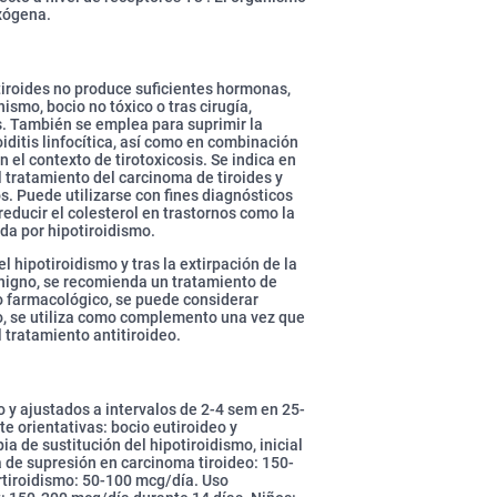
exógena.
tiroides no produce suficientes hormonas,
smo, bocio no tóxico o tras cirugía,
s. También se emplea para suprimir la
iditis linfocítica, así como en combinación
 el contexto de tirotoxicosis. Se indica en
el tratamiento del carcinoma de tiroides y
. Puede utilizarse con fines diagnósticos
reducir el colesterol en trastornos como la
ada por hipotiroidismo.
l hipotiroidismo y tras la extirpación de la
benigno, se recomienda un tratamiento de
to farmacológico, se puede considerar
smo, se utiliza como complemento una vez que
 tratamiento antitiroideo.
o y ajustados a intervalos de 2-4 sem en 25-
e orientativas: bocio eutiroideo y
a de sustitución del hipotiroidismo, inicial
de supresión en carcinoma tiroideo: 150-
rtiroidismo: 50-100 mcg/día. Uso