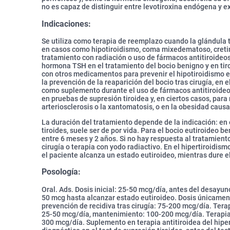
no es capaz de distinguir entre levotiroxina endógena y 
Indicaciones:
Se utiliza como terapia de reemplazo cuando la glándula 
en casos como hipotiroidismo, coma mixedematoso, cretini
tratamiento con radiación o uso de fármacos antitiroideo
hormona TSH en el tratamiento del bocio benigno y en tiro
con otros medicamentos para prevenir el hipotiroidismo en
la prevención de la reaparición del bocio tras cirugía, en 
como suplemento durante el uso de fármacos antitiroideos
en pruebas de supresión tiroidea y, en ciertos casos, para 
arteriosclerosis o la xantomatosis, o en la obesidad caus
La duración del tratamiento depende de la indicación: en e
tiroides, suele ser de por vida. Para el bocio eutiroideo 
entre 6 meses y 2 años. Si no hay respuesta al tratamien
cirugía o terapia con yodo radiactivo. En el hipertiroidi
el paciente alcanza un estado eutiroideo, mientras dure el
Posología:
Oral. Ads. Dosis inicial: 25-50 mcg/día, antes del desayun
50 mcg hasta alcanzar estado eutiroideo. Dosis únicament
prevención de recidiva tras cirugía: 75-200 mcg/día. Terapi
25-50 mcg/día, mantenimiento: 100-200 mcg/día. Terapia 
300 mcg/día. Suplemento en terapia antitiroidea del hipe