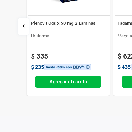
Plenovit Ods x 50 mg 2 Láminas
Tadama
 Uruguayo
Urufarma
Megala
$
335
$
62
$
235
$
435
o
Agregar al carrito