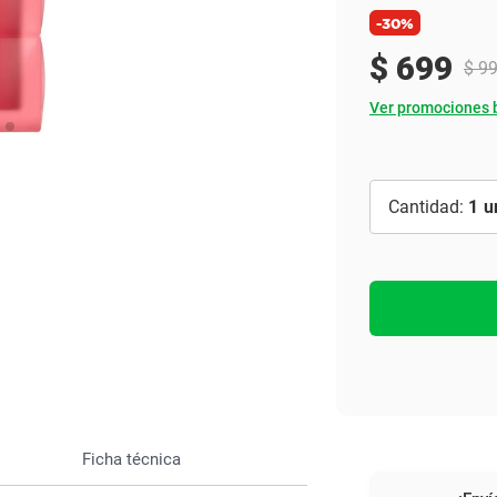
Ver todo
-30%
$
699
$
9
Ver promociones 
1
Ficha técnica