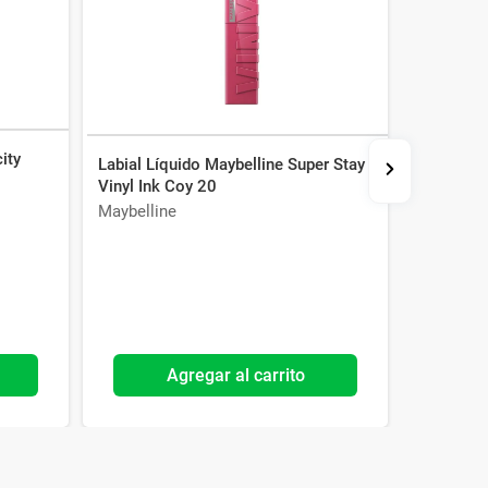
ity
Labial Líquido Maybelline Super Stay
Labial Lí
Vinyl Ink Coy 20
Matte Ink
Maybelline
Maybelli
Agregar al carrito