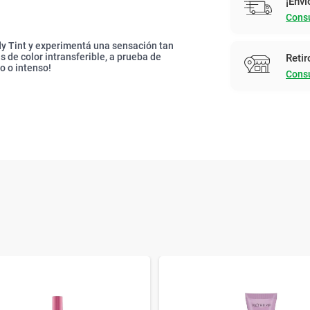
¡Enví
Consu
dy Tint y experimentá una sensación tan
 de color intransferible, a prueba de
Retir
o o intenso!
Consu