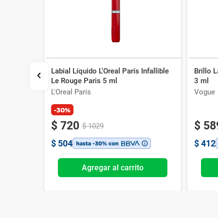
Labial Líquido L'Oreal París Infallible
Brillo 
macity
Le Rouge Paris 5 ml
3 ml
epper
L'Oreal París
Vogue
-30%
$
720
$
58
$
1029
$
504
$
412
o
Agregar al carrito