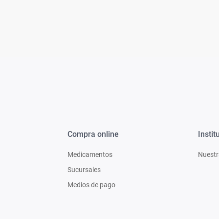
Bazar
Modelado y Peinado
Ver Todo
Compra online
Instit
Medicamentos
Nuestr
Sucursales
Medios de pago