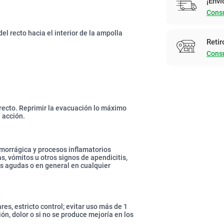
¡Enví
Consu
el recto hacia el interior de la ampolla
Retir
Consu
 recto. Reprimir la evacuación lo máximo
 acción.
emorrágica y procesos inflamatorios
s, vómitos u otros signos de apendicitis,
as agudas o en general en cualquier
s, estricto control; evitar uso más de 1
ión, dolor o si no se produce mejoría en los