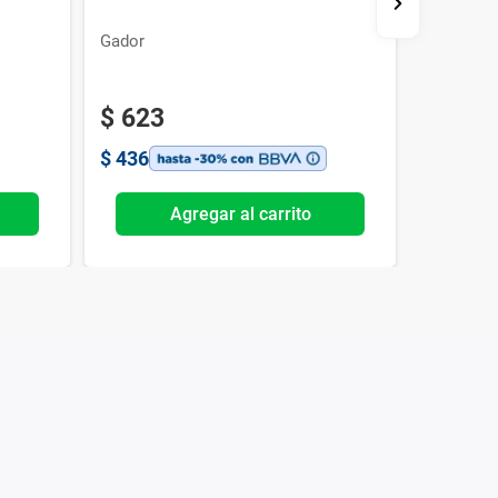
Gador
Bagó
$
623
$
540
$
436
$
378
Agregar al carrito