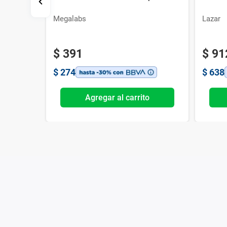
Megalabs
Lazar
$
391
$
91
$
274
$
638
o
Agregar al carrito