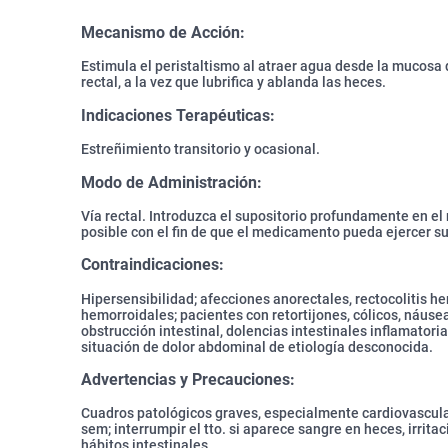
Mecanismo de Acción:
Estimula el peristaltismo al atraer agua desde la mucosa d
rectal, a la vez que lubrifica y ablanda las heces.
Indicaciones Terapéuticas:
Estreñimiento transitorio y ocasional.
Modo de Administración:
Vía rectal. Introduzca el supositorio profundamente en el
posible con el fin de que el medicamento pueda ejercer su
Contraindicaciones:
Hipersensibilidad; afecciones anorectales, rectocolitis h
hemorroidales; pacientes con retortijones, cólicos, náusea
obstrucción intestinal, dolencias intestinales inflamatori
situación de dolor abdominal de etiología desconocida.
Advertencias y Precauciones:
Cuadros patológicos graves, especialmente cardiovasculare
sem; interrumpir el tto. si aparece sangre en heces, irritac
hábitos intestinales.