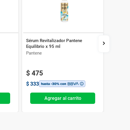
l
Sérum Revitalizador Pantene
Tratamien
Equilibrio x 95 ml
Esponjad
ml
Pantene
Garnier
$
475
$
799
$
333
$
559
Agregar al carrito