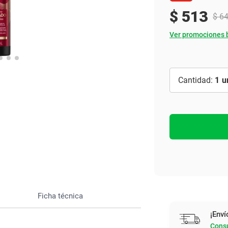
Ver todo
$
513
$
6
Ver promociones 
1
Ficha técnica
¡Enví
Consu