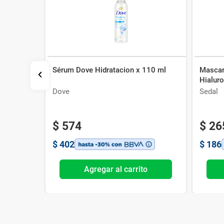
Sérum Dove Hidratacion x 110 ml
Mascar
iga
Hialuro
Dove
Sedal
$
574
$
26
$
402
$
186
o
Agregar al carrito