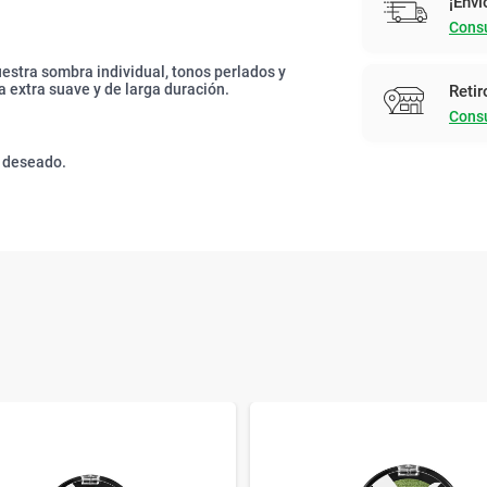
¡Enví
Consu
uestra sombra individual, tonos perlados y
a extra suave y de larga duración.
Retir
Consu
o deseado.