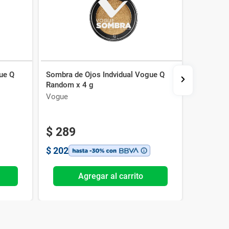
ue Q
Sombra de Ojos Indvidual Vogue Q
Sombra d
Random x 4 g
Farmacity
Beige
Vogue
Extreme 
-20%
$
289
$
297
$
202
$
208
Agregar al carrito