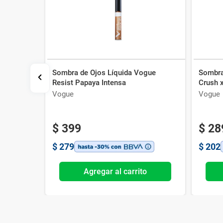
Sombra de Ojos Líquida Vogue
Sombra
rmacity
Resist Papaya Intensa
Crush x
x 4 g
Vogue
Vogue
$
399
$
28
$
279
$
202
o
Agregar al carrito