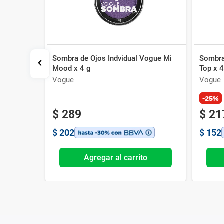
Sombra de Ojos Indvidual Vogue Mi
Sombra
Mood x 4 g
Top x 4
Rosados
Vogue
Vogue
-25%
$
289
$
21
$
202
$
152
o
Agregar al carrito