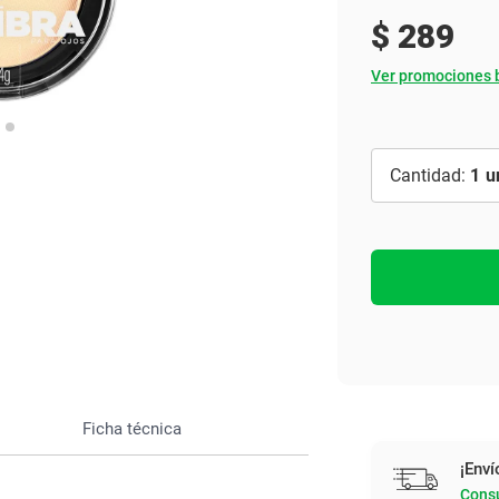
Ver todo
$
289
Ver promociones 
1
Ficha técnica
¡Enví
Consu