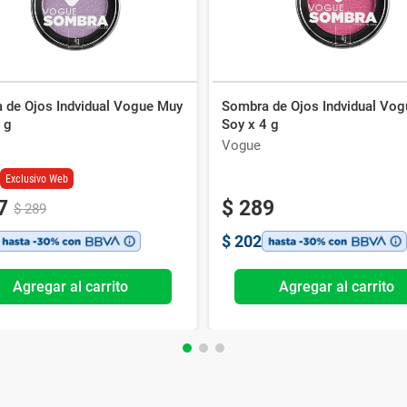
 de Ojos Indvidual Vogue Muy
Sombra de Ojos Indvidual Vog
 g
Soy x 4 g
Vogue
Exclusivo Web
7
$
289
$
289
$
202
Agregar al carrito
Agregar al carrito