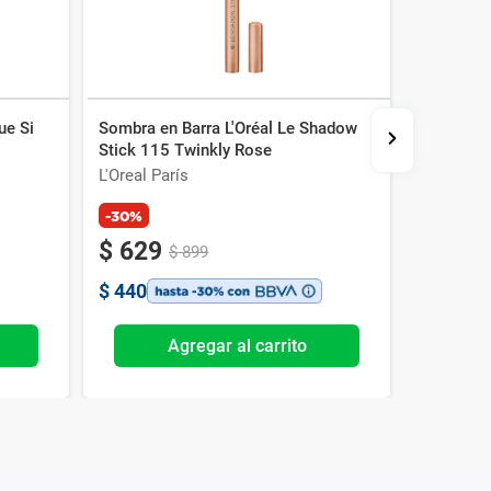
ue Si
Sombra en Barra L'Oréal Le Shadow
Sombra d
Stick 115 Twinkly Rose
Yo x 6 g
L'Oreal París
Vogue
-30%
$
629
$
899
$
440
Agregar al carrito