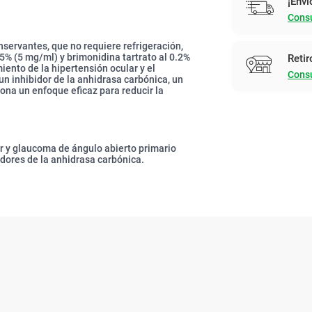
¡Enví
Consu
nservantes, que no requiere refrigeración,
5% (5 mg/ml) y brimonidina tartrato al 0.2%
Retir
ento de la hipertensión ocular y el
Consu
n inhibidor de la anhidrasa carbónica, un
ona un enfoque eficaz para reducir la
ar y glaucoma de ángulo abierto primario
idores de la anhidrasa carbónica.