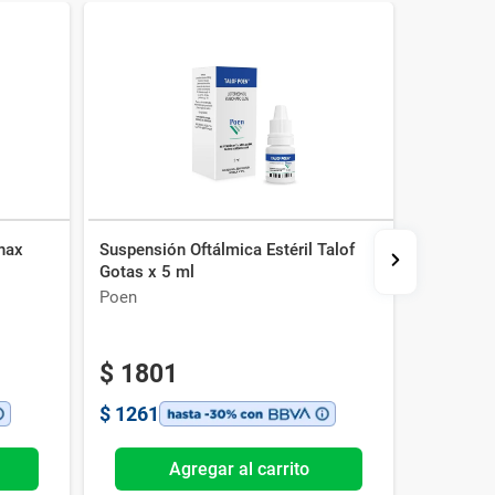
onax
Suspensión Oftálmica Estéril Talof
Krytantek
Gotas x 5 ml
ml
Poen
Sophia
$
1801
$
207
$
1261
$
1449
Agregar al carrito