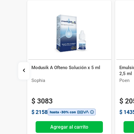
Modusik A Ofteno Solución x 5 ml
Emulsió
2,5 ml
Sophia
Poen
$
3083
$
20
$
2158
$
143
o
Agregar al carrito