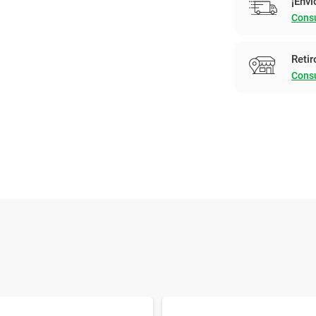
¡Enví
Consu
Retir
Consu