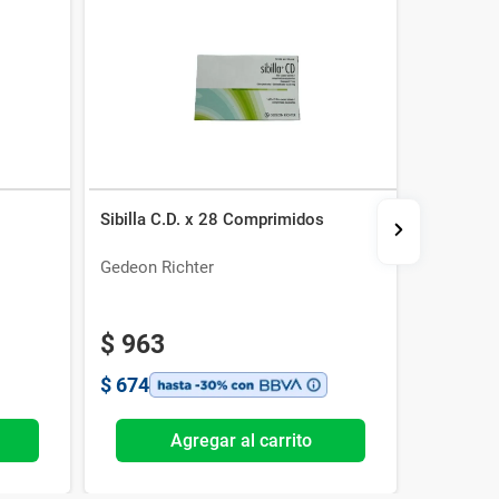
Sibilla C.D. x 28 Comprimidos
Florence
Gedeon Richter
Urufarma
$
963
$
109
$
674
$
768
Agregar al carrito