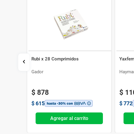
Rubi x 28 Comprimidos
Yaxfem
s
Gador
Hayma
$
878
$
11
$
615
$
772
o
Agregar al carrito