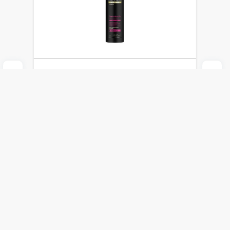
Shampoo Tresemmé Cauterización
Reparadora x 880 ml
Tresemmé
Agregar al carrito