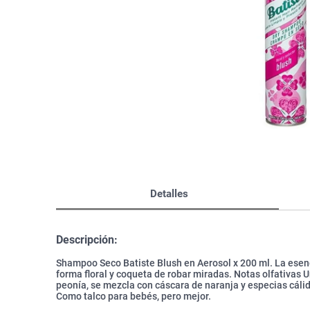
Bazar
Modelado y Peinado
Ver Todo
Detalles
Descripción:
Shampoo Seco Batiste Blush en Aerosol x 200 ml. La esenc
forma floral y coqueta de robar miradas. Notas olfativas U
peonía, se mezcla con cáscara de naranja y especias cálid
Como talco para bebés, pero mejor.