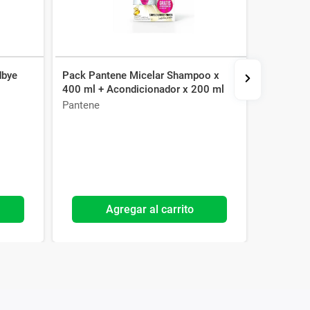
dbye
Pack Pantene Micelar Shampoo x
Acondici
400 ml + Acondicionador x 200 ml
Extremo 
Pantene
Pantene
Agregar al carrito