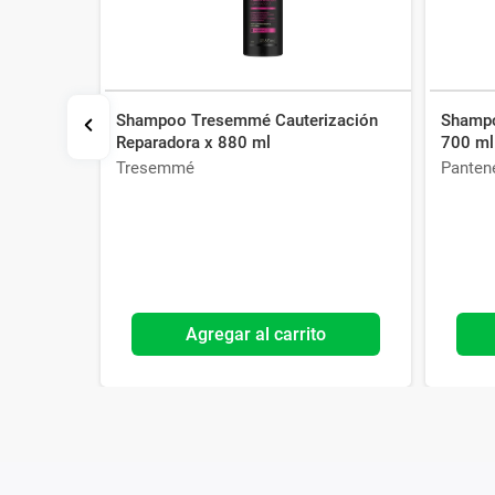
loe Vera x
Shampoo Tresemmé Cauterización
Shampo
Reparadora x 880 ml
700 ml
Tresemmé
Panten
o
Agregar al carrito