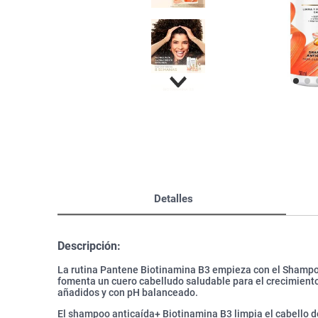
Bazar
Modelado y Peinado
Ver Todo
Detalles
Descripción:
La rutina Pantene Biotinamina B3 empieza con el Shampo
fomenta un cuero cabelludo saludable para el crecimiento
añadidos y con pH balanceado.
El shampoo anticaída+ Biotinamina B3 limpia el cabello d