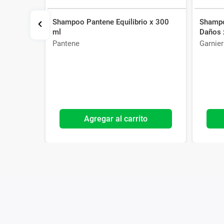
tural x
Shampoo Pantene Equilibrio x 300
Shampo
ml
Daños 
Pantene
Garnier
o
Agregar al carrito