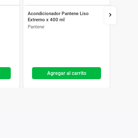
o
Acondicionador Pantene Liso
Shampoo 
Extremo x 400 ml
Refresca
Pantene
Head & S
Agregar al carrito