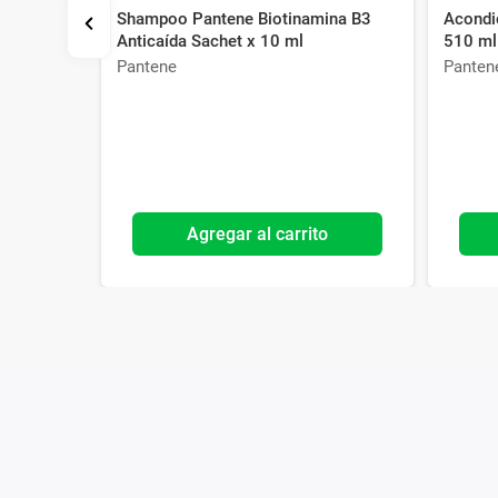
ax Pro-V
Shampoo Pantene Biotinamina B3
Acondic
x 200 ml
Anticaída Sachet x 10 ml
510 ml
Pantene
Panten
o
Agregar al carrito