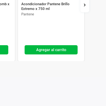
Bomb x
Acondicionador Pantene Brillo
Shampoo 
Extremo x 750 ml
300 ml
Pantene
Garnier
Agregar al carrito