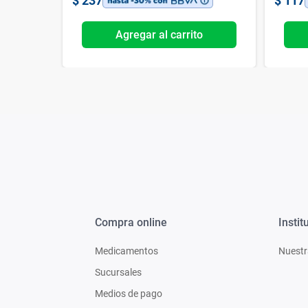
$
237
$
117
o
Agregar al carrito
Compra online
Instit
Medicamentos
Nuestr
Sucursales
Medios de pago