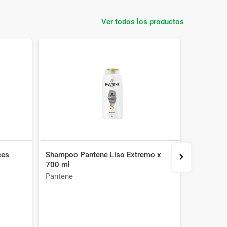
Ver todos los productos
ces
Shampoo Pantene Liso Extremo x
Shampoo 
700 ml
Water x 6
Pantene
Garnier