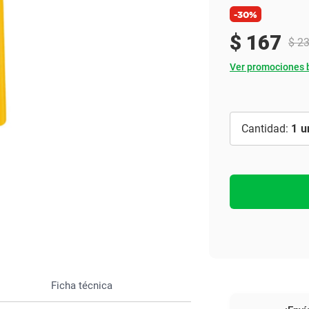
Ver todo
-30%
$
167
$
2
Ver promociones 
1
Ficha técnica