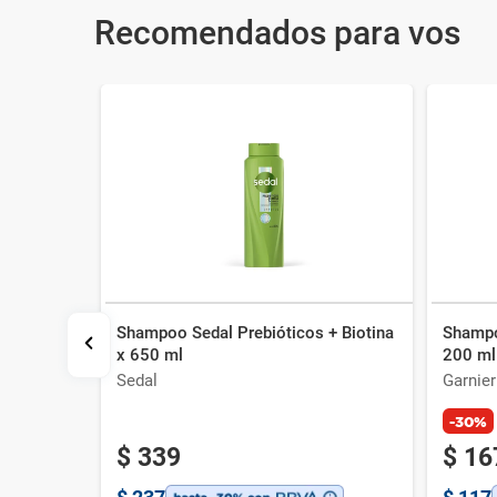
Recomendados para vos
Shampoo Sedal Prebióticos + Biotina
Shampo
ión
x 650 ml
200 ml
hampoo
Sedal
Garnier
-30%
$
339
$
16