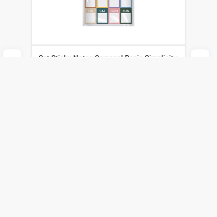
Set Sticky Notes Semanal Basic Simplicity
Stationery Ola12
Simplicity
$
271
$
190
Agregar al carrito