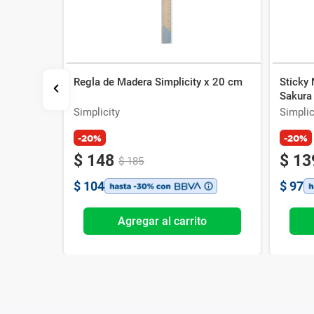
Regla de Madera Simplicity x 20 cm
Sticky
io x 3 un
Sakura 
Simplicity
Simplic
-20%
-20%
$
148
$
13
$
185
$
104
$
97
o
Agregar al carrito