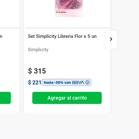
un
Set Simplicity Libreria Flor x 5 un
Set Simpl
Simplicity
Simplicit
2x1
$
315
$
273
$
221
$
191
Agregar al carrito