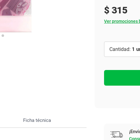
Ver todo
$
315
Ver promociones 
1
Ficha técnica
¡Enví
Consu