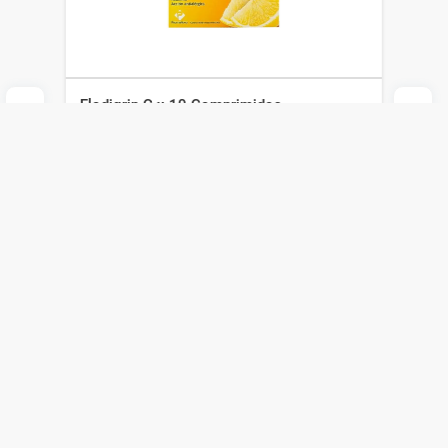
Flodigrip C x 10 Comprimidos
PharmaNova
$
307
$
215
Agregar al carrito
Compra online