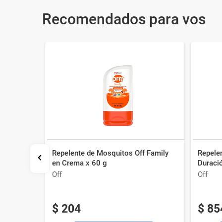
Recomendados para vos
Repelente de Mosquitos Off Family
Repele
! Family
en Crema x 60 g
Duraci
Off
Off
$
204
$
85