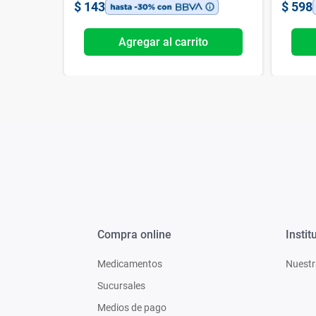
$
143
$
598
o
Agregar al carrito
Compra online
Instit
Medicamentos
Nuestr
Sucursales
Medios de pago