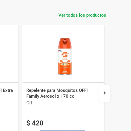
Ver todos los productos
! Extra
Repelente para Mosquitos OFF!
Repelent
Family Aerosol x 170 cc
Protecció
ml
Off
Off
$
420
$
564