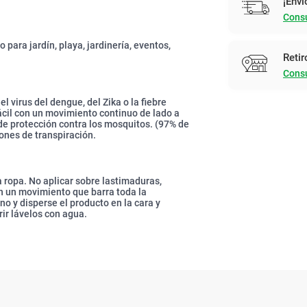
¡Enví
Consu
para jardín, playa, jardinería, eventos,
Retir
Consu
 virus del dengue, del Zika o la fiebre
ácil con un movimiento continuo de lado a
de protección contra los mosquitos. (97% de
ones de transpiración.
a ropa. No aplicar sobre lastimaduras,
con un movimiento que barra toda la
no y disperse el producto en la cara y
rir lávelos con agua.