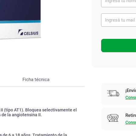
Ver todo
Ficha técnica
¡Enví
Consu
 II (tipo AT1). Bloquea selectivamente el
 de la angiotensina II.
Retir
Consu
s de 6 a 18 años. Tratamiento de la