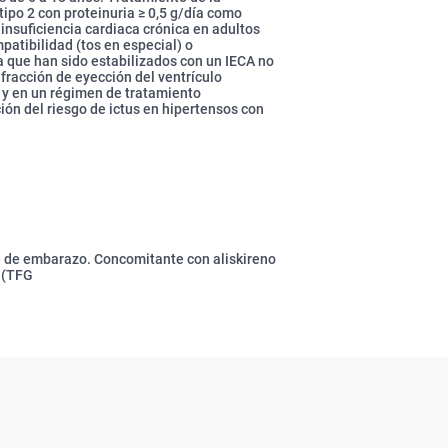
ipo 2 con proteinuria ≥ 0,5 g/día como
 insuficiencia cardiaca crónica en adultos
atibilidad (tos en especial) o
a que han sido estabilizados con un IECA no
fracción de eyección del ventrículo
s y en un régimen de tratamiento
ión del riesgo de ictus en hipertensos con
tre de embarazo. Concomitante con aliskireno
e (TFG