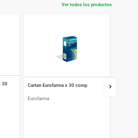
Ver todos los productos
x 30
Cartan Eurofarma x 30 comp
Diltiaze
Eurofarma
Szabo