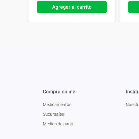
o
Agregar al carrito
Compra online
Instit
Medicamentos
Nuestr
Sucursales
Medios de pago