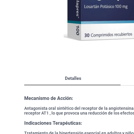
Bazar
Modelado y Peinado
Ver Todo
Detalles
Mecanismo de Acción:
Antagonista oral sintético del receptor de la angiotensina
receptor AT1 , lo que provoca una reducción de los efectos
Indicaciones Terapéuticas:
Tratamiento de la hipertensión esencial en adultos y niño