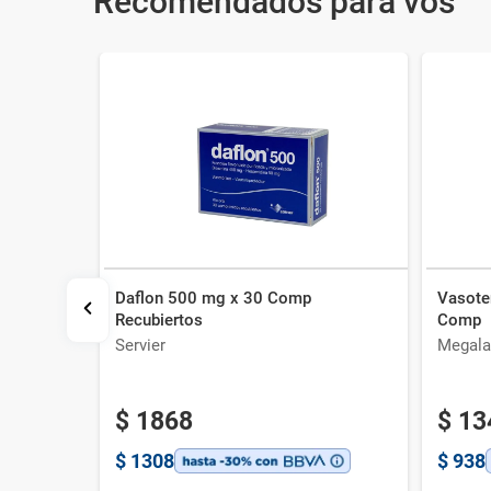
Recomendados para vos
Daflon 500 mg x 30 Comp
Vasote
p
Recubiertos
Comp
Servier
Megala
$
1868
$
13
$
1308
$
938