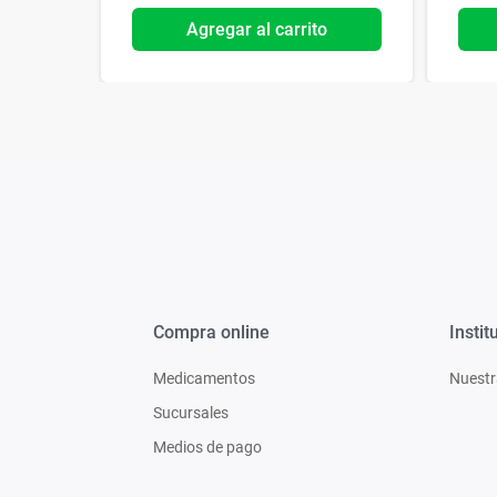
o
Agregar al carrito
Compra online
Instit
Medicamentos
Nuestr
Sucursales
Medios de pago