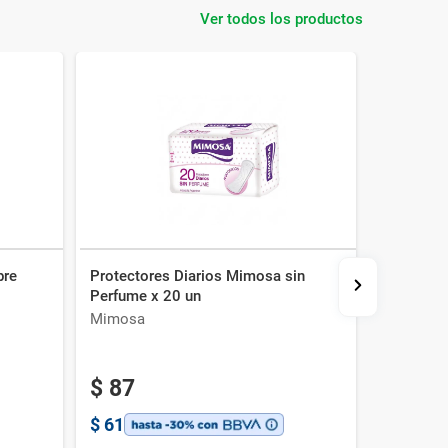
Ver todos los productos
bre
Protectores Diarios Mimosa sin
Protector
Perfume x 20 un
x 20 un
Mimosa
Enjoy
-20%
$
87
$
57
$
$
61
$
40