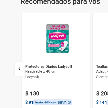
Recomendados para vos
Protectores Diarios Ladysoft
Toalla
sa Talle
Respirable x 40 un
Adapt 
Ladysoft
Siempr
$
130
$
20
$
91
$
144