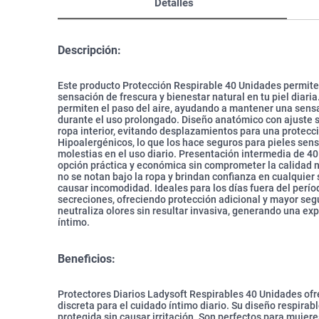
Detalles
Descripción:
Este producto Protección Respirable 40 Unidades permite 
sensación de frescura y bienestar natural en tu piel diari
permiten el paso del aire, ayudando a mantener una sens
durante el uso prolongado. Diseño anatómico con ajuste 
ropa interior, evitando desplazamientos para una protecci
Hipoalergénicos, lo que los hace seguros para pieles sensi
molestias en el uso diario. Presentación intermedia de 4
opción práctica y económica sin comprometer la calidad n
no se notan bajo la ropa y brindan confianza en cualquier si
causar incomodidad. Ideales para los días fuera del perí
secreciones, ofreciendo protección adicional y mayor seg
neutraliza olores sin resultar invasiva, generando una ex
íntimo.
Beneficios:
Protectores Diarios Ladysoft Respirables 40 Unidades ofr
discreta para el cuidado íntimo diario. Su diseño respirab
protegida sin causar irritación. Son perfectos para muje