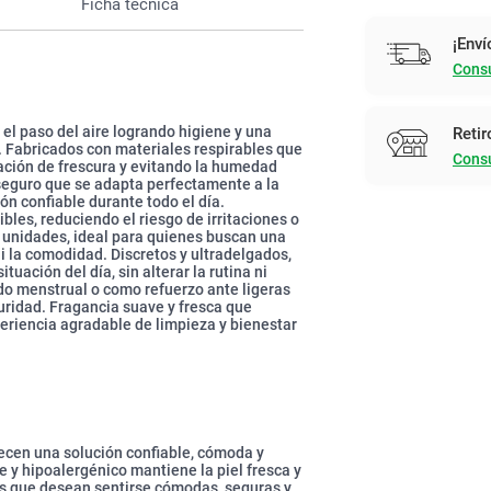
Ficha técnica
¡Enví
Consu
el paso del aire logrando higiene y una
Retir
a. Fabricados con materiales respirables que
Consu
ación de frescura y evitando la humedad
seguro que se adapta perfectamente a la
ón confiable durante todo el día.
bles, reduciendo el riesgo de irritaciones o
0 unidades, ideal para quienes buscan una
i la comodidad. Discretos y ultradelgados,
tuación del día, sin alterar la rutina ni
odo menstrual o como refuerzo ante ligeras
uridad. Fragancia suave y fresca que
periencia agradable de limpieza y bienestar
ecen una solución confiable, cómoda y
le y hipoalergénico mantiene la piel fresca y
res que desean sentirse cómodas, seguras y