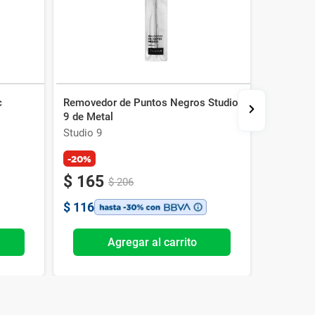
c
Removedor de Puntos Negros Studio
Alicate p
9 de Metal
Acero Ino
Studio 9
Studio 9
-20%
-20%
$
165
$
341
$
206
$
116
$
239
Agregar al carrito