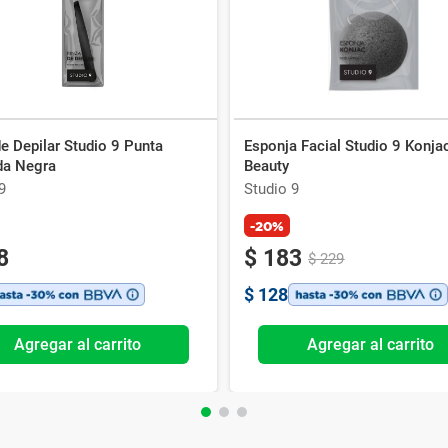
e Depilar Studio 9 Punta
Esponja Facial Studio 9 Konja
da Negra
Beauty
9
Studio 9
-20%
8
$
183
$
229
$
128
Agregar al carrito
Agregar al carrito