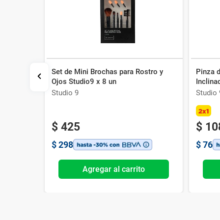
Set de Mini Brochas para Rostro y
Pinza d
9 x 3 un
Ojos Studio9 x 8 un
Inclina
Studio 9
Studio 
2x1
$
425
$
10
$
298
$
76
o
Agregar al carrito