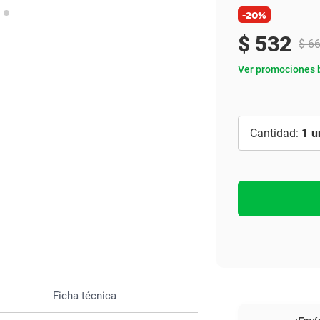
Ver todo
-20%
$
532
$
6
Ver promociones 
1
Ficha técnica