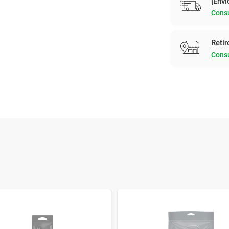
¡Enví
Consu
Retir
Consu