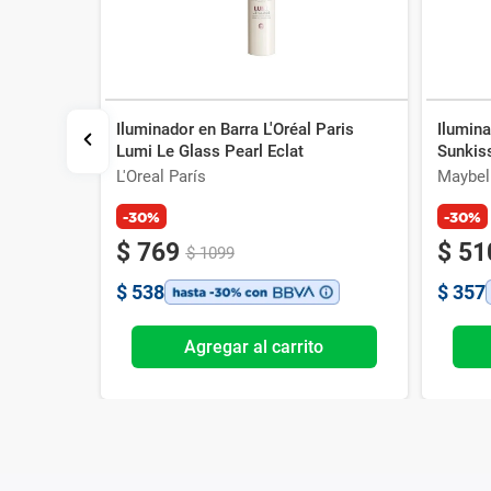
Iluminador en Barra L'Oréal Paris
Ilumina
uper
Lumi Le Glass Pearl Eclat
Sunkiss
L'Oreal París
Maybel
-30%
-30%
$
769
$
51
$
1099
$
538
$
357
o
Agregar al carrito