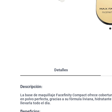
Bazar
Modelado y Peinado
Ver Todo
Detalles
Descripción:
La base de maquillaje Facefinity Compact ofrece cobertura 
en polvo perfecta, gracias a su fórmula liviana, hidratante
llevarla todo el día.
Beneficios: