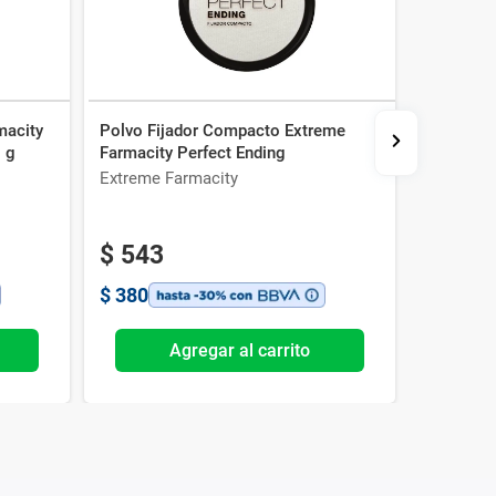
macity
Polvo Fijador Compacto Extreme
Rubor Max
 g
Farmacity Perfect Ending
Sienna 5
Extreme Farmacity
Max Fact
$
543
$
380
Agregar al carrito