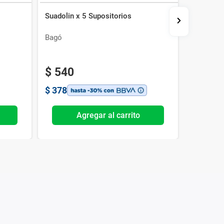
Suadolin x 5 Supositorios
Lactulon 
Bagó
Lazar
$
540
$
513
$
378
$
359
Agregar al carrito