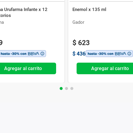
na Urufarma Infante x 12
Enemol x 135 ml
torios
ma
Gador
9
$
623
$
436
Agregar al carrito
Agregar al carrito