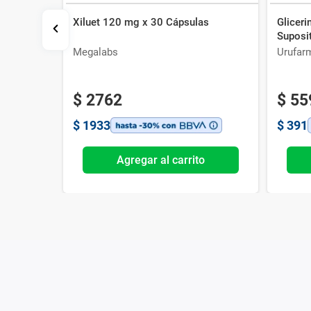
Xiluet 120 mg x 30 Cápsulas
Gliceri
 ml
Suposi
Megalabs
Urufar
$
2762
$
55
$
1933
$
391
o
Agregar al carrito