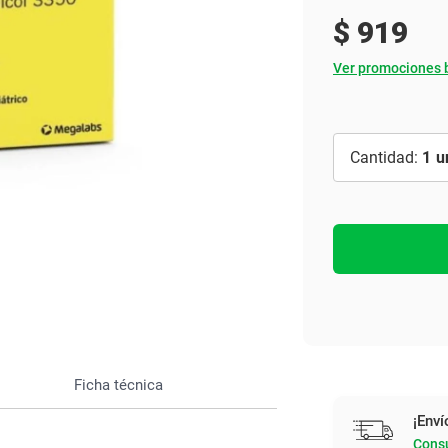
Ver todo
$
919
Ver promociones 
1
Ficha técnica
¡Enví
Consu