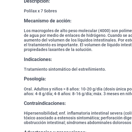
Descripción:
Polilax x 7 Sobres
Mecanismo de acción:
Los macrogoles de alto peso molecular (4000) son políme
de agua por medio de enlaces de hidrógeno. Cuando se ad
aumento del volumen de los líquidos intestinales. Por es
el tratamiento es importante. El volumen de líquido intest
propiedades laxantes de la solución.
Indicaciones:
Tratamiento sintomático del estreñimiento.
Posología:
Oral. Adultos y niños > 8 años: 10-20 g/día (dosis única p
años: 4-8 g/día; 4-8 años: 8-16 g/día; máx. 3 meses en niñ
Contraindicaciones:
Hipersensibilidad; enf. inflamatoria intestinal severa (col
tóxico asociado a estenosis sintomática; perforación diges
obstrucción intestinal; síndromes abdominales dolorosos