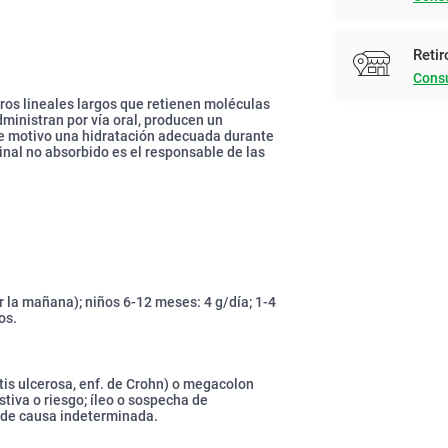
Retir
Consu
ros lineales largos que retienen moléculas
ministran por vía oral, producen un
te motivo una hidratación adecuada durante
inal no absorbido es el responsable de las
or la mañana); niños 6-12 meses: 4 g/día; 1-4
os.
itis ulcerosa, enf. de Crohn) o megacolon
tiva o riesgo; íleo o sospecha de
 de causa indeterminada.