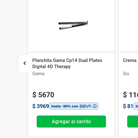
Planchita Gama Cp14 Dual Plates
Crema 
light
Digital 4D Therapy
Gama
Six
$
5670
$
11
$
3969
$
81
o
Agregar al carrito