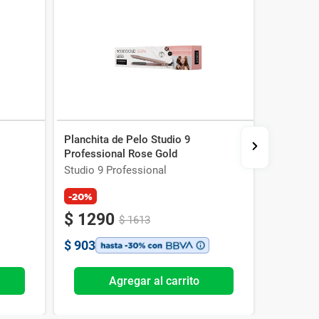
Planchita de Pelo Studio 9
Cepillo A
Professional Rose Gold
Studio 9 
Studio 9 Professional
Studio 9 
-20%
-20%
$
1290
$
143
$
1613
$
903
$
1001
Agregar al carrito