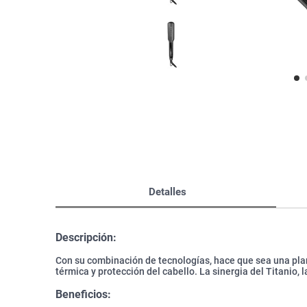
Bazar
Modelado y Peinado
Ver Todo
Detalles
Descripción:
Con su combinación de tecnologías, hace que sea una plan
térmica y protección del cabello. La sinergia del Titanio, l
Beneficios: