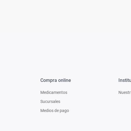
Bazar
Modelado y Peinado
Ver Todo
Compra online
Instit
Medicamentos
Nuestr
Sucursales
Medios de pago