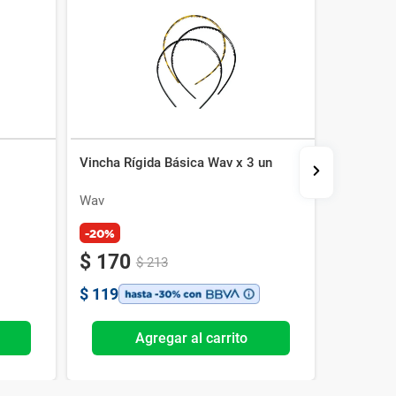
Vincha Rígida Básica Wav x 3 un
Invisible
Wav
Wav
-20%
$
170
$
174
$
213
$
119
$
122
Agregar al carrito