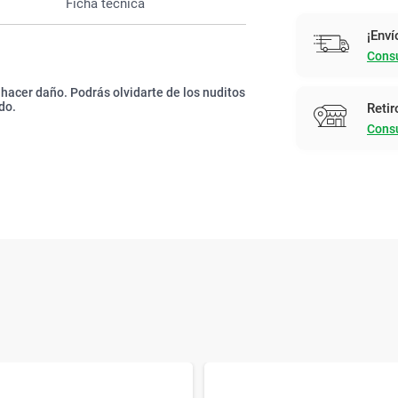
Ficha técnica
¡Enví
Consu
n hacer daño. Podrás olvidarte de los nuditos
do.
Retir
Consu