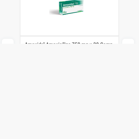
Amoxidal Amoxicilina 750 mg x 20 Comp
Megalabs
$
864
$
605
Agregar al carrito