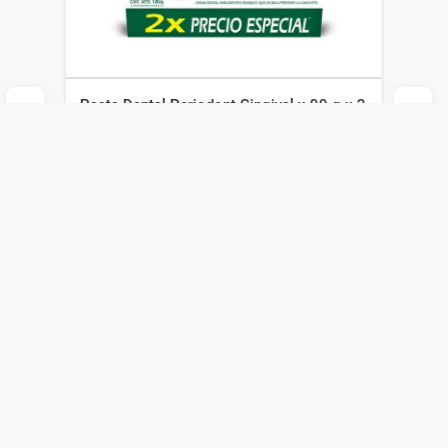
Pasta Dental Periodont Gingival x 90 g x 2
un
Periodont
$
643
$
450
Agregar al carrito
Compra online