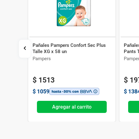
Pañales Pampers Confort Sec Plus
Pañale
c Pants M
Talle XG x 58 un
Pants T
Pampers
Pampe
$
1513
$
19
$
1059
$
138
o
Agregar al carrito