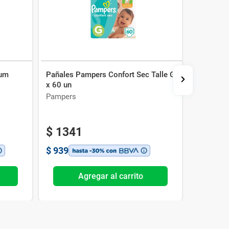
ium
Pañales Pampers Confort Sec Talle G
Pañales 
x 60 un
Talle M x
Pampers
Pampers
$
1341
$
200
$
939
$
1400
Agregar al carrito